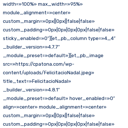
width=»100%» max_width=»95%»
module_alignment=»center»
custom_margin=»0px||0px||false|false»
custom_padding=»0px|0px|0px|0px|false|false»
sticky_enabled=»0″][et_pb_column type=»4_4″
_builder_version=»4.7.7″
_module_preset=»default»][et_pb_image
src=»https://cpatona.com/wp-
content/uploads/FelicitacioNadal.jpeg»
title_text=»FelicitacioNadal»
_builder_version=»4.8.1″
_module_preset=»default» hover_enabled=»0″
align=»center» module_alignment=»center»
custom_margin=»0px||0px||false|false»
custom_padding=»0px|0px|0px|0px|false|false»