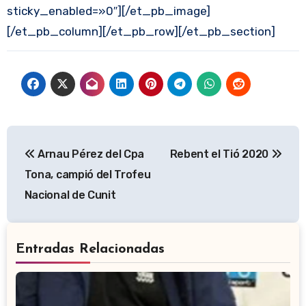
sticky_enabled=»0″][/et_pb_image]
[/et_pb_column][/et_pb_row][/et_pb_section]
Navegación
Arnau Pérez del Cpa
Rebent el Tió 2020
de
Tona, campió del Trofeu
entradas
Nacional de Cunit
Entradas Relacionadas