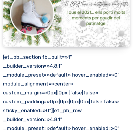
[et_pb_section fb_built=»1″
_builder_version=»4.8.1″
_module_preset=»default» hover_enabled=»0″
module_alignment=»center»
custom_margin=»0px||0px||false|false»
custom_padding=»0px|0px|0px|0px|false|false»
sticky_enabled=»0″][et_pb_row
_builder_version=»4.8.1″
_module_preset=»default» hover_enabled=»0″