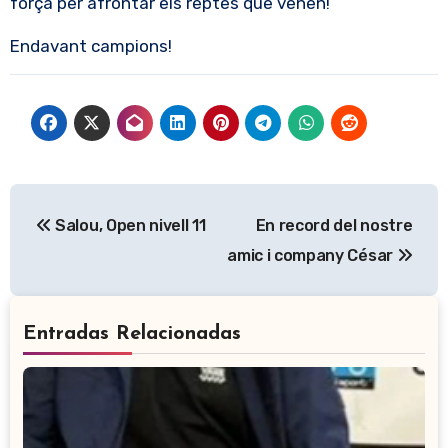
força per afrontar els reptes que venen!
Endavant campions!
Navegación
Salou, Open nivell 11
En record del nostre
de
amic i company César
entradas
Entradas Relacionadas