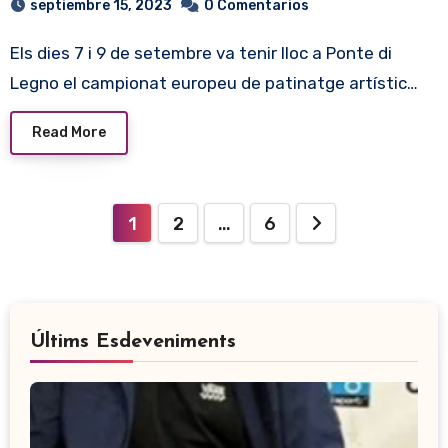
septiembre 15, 2023
0 Comentarios
Els dies 7 i 9 de setembre va tenir lloc a Ponte di
Legno el campionat europeu de patinatge artístic…
Read More
Paginación
1
2
…
6
de
entradas
Últims Esdeveniments