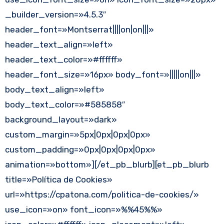
_builder_version=»4.5.3″
header_font=»Montserrat||||on|on|||»
header_text_align=»left»
header_text_color=»#ffffff»
header_font_size=»16px» body_font=»|||||on|||»
body_text_align=»left»
body_text_color=»#585858″
background_layout=»dark»
custom_margin=»5px|0px|0px|0px»
custom_padding=»0px|0px|0px|0px»
animation=»bottom»][/et_pb_blurb][et_pb_blurb
title=»Política de Cookies»
url=»https://cpatona.com/politica-de-cookies/»
use_icon=»on» font_icon=»%%45%%»