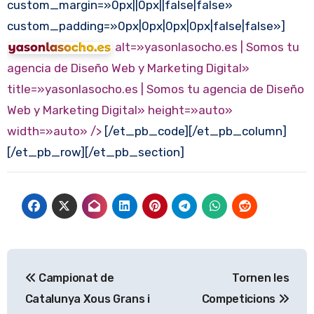
custom_margin=»0px||0px||false|false»
custom_padding=»0px|0px|0px|0px|false|false»]
alt=»yasonlasocho.es | Somos tu
agencia de Diseño Web y Marketing Digital»
title=»yasonlasocho.es | Somos tu agencia de Diseño
Web y Marketing Digital»
height=»auto»
width=»auto» />
[/et_pb_code][/et_pb_column]
[/et_pb_row][/et_pb_section]
Navegación
Campionat de
Tornen les
de
Catalunya Xous Grans i
Competicions