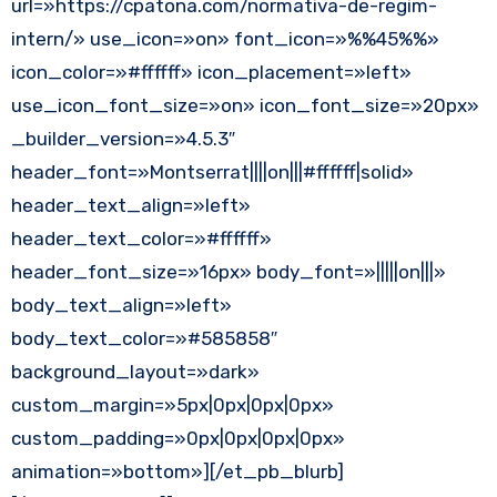
url=»https://cpatona.com/normativa-de-regim-
intern/» use_icon=»on» font_icon=»%%45%%»
icon_color=»#ffffff» icon_placement=»left»
use_icon_font_size=»on» icon_font_size=»20px»
_builder_version=»4.5.3″
header_font=»Montserrat||||on|||#ffffff|solid»
header_text_align=»left»
header_text_color=»#ffffff»
header_font_size=»16px» body_font=»|||||on|||»
body_text_align=»left»
body_text_color=»#585858″
background_layout=»dark»
custom_margin=»5px|0px|0px|0px»
custom_padding=»0px|0px|0px|0px»
animation=»bottom»][/et_pb_blurb]