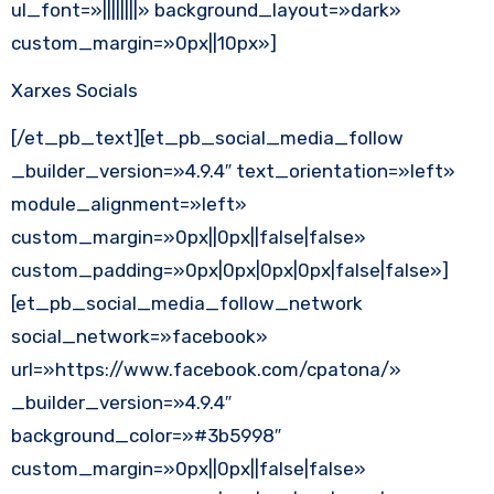
ul_font=»||||||||» background_layout=»dark»
custom_margin=»0px||10px»]
Xarxes Socials
[/et_pb_text][et_pb_social_media_follow
_builder_version=»4.9.4″ text_orientation=»left»
module_alignment=»left»
custom_margin=»0px||0px||false|false»
custom_padding=»0px|0px|0px|0px|false|false»]
[et_pb_social_media_follow_network
social_network=»facebook»
url=»https://www.facebook.com/cpatona/»
_builder_version=»4.9.4″
background_color=»#3b5998″
custom_margin=»0px||0px||false|false»