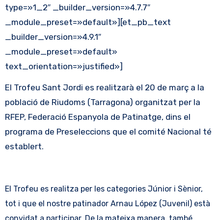
type=»1_2″ _builder_version=»4.7.7″
_module_preset=»default»][et_pb_text
_builder_version=»4.9.1″
_module_preset=»default»
text_orientation=»justified»]
El Trofeu Sant Jordi es realitzarà el 20 de març a la
població de Riudoms (Tarragona) organitzat per la
RFEP, Federació Espanyola de Patinatge, dins el
programa de Preseleccions que el comité Nacional té
establert.
El Trofeu es realitza per les categories Júnior i Sènior,
tot i que el nostre patinador Arnau López (Juvenil) està
convidat a participar. De la mateixa manera, també