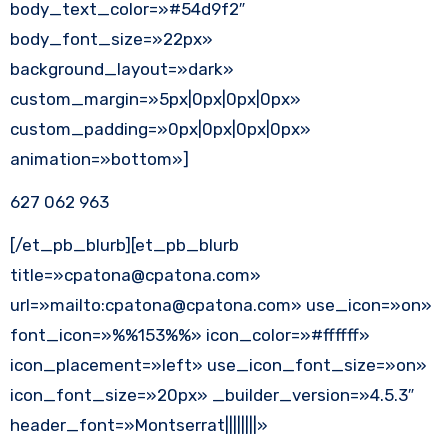
body_text_color=»#54d9f2″
body_font_size=»22px»
background_layout=»dark»
custom_margin=»5px|0px|0px|0px»
custom_padding=»0px|0px|0px|0px»
animation=»bottom»]
627 062 963
[/et_pb_blurb][et_pb_blurb
title=»cpatona@cpatona.com»
url=»mailto:cpatona@cpatona.com» use_icon=»on»
font_icon=»%%153%%» icon_color=»#ffffff»
icon_placement=»left» use_icon_font_size=»on»
icon_font_size=»20px» _builder_version=»4.5.3″
header_font=»Montserrat||||||||»