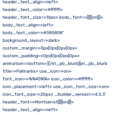
header_text_align=»left»
header_text_color=»#ffffff»
header_font_size=»16px» body_font=»|||||on|||»
body_text_align=»left»
body_text_color=»#585858″
background_layout=»dark»
custom_margin=»5px|0px|0px|0px»
custom_padding=»0px|0px|0px|0px»
animation=»bottom»][/et_pb_blurb][et_pb_blurb
title=»Palmarès» use_icon=»on»
font_icon=»%%45%%» icon_color=»#ffffff»
icon_placement=»left» use_icon_font_size=»on»
icon_font_size=»20px» _builder_version=»4.5.3″
header_font=»Montserrat|||||on|||»
header_text_align=»left»