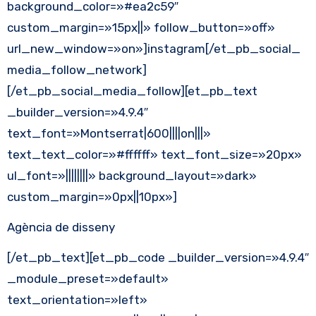
background_color=»#ea2c59″
custom_margin=»15px||» follow_button=»off»
url_new_window=»on»]instagram[/et_pb_social_
media_follow_network]
[/et_pb_social_media_follow][et_pb_text
_builder_version=»4.9.4″
text_font=»Montserrat|600||||on|||»
text_text_color=»#ffffff» text_font_size=»20px»
ul_font=»||||||||» background_layout=»dark»
custom_margin=»0px||10px»]
Agència de disseny
[/et_pb_text][et_pb_code _builder_version=»4.9.4″
_module_preset=»default»
text_orientation=»left»