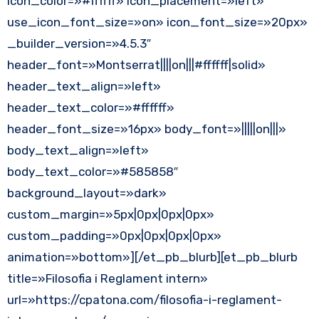
icon_color=»#ffffff» icon_placement=»left»
use_icon_font_size=»on» icon_font_size=»20px»
_builder_version=»4.5.3″
header_font=»Montserrat||||on|||#ffffff|solid»
header_text_align=»left»
header_text_color=»#ffffff»
header_font_size=»16px» body_font=»|||||on|||»
body_text_align=»left»
body_text_color=»#585858″
background_layout=»dark»
custom_margin=»5px|0px|0px|0px»
custom_padding=»0px|0px|0px|0px»
animation=»bottom»][/et_pb_blurb][et_pb_blurb
title=»Filosofia i Reglament intern»
url=»https://cpatona.com/filosofia-i-reglament-