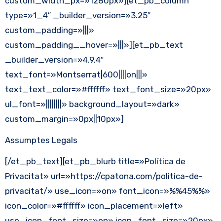
custom_width_px=»1280px»][et_pb_column
type=»1_4″ _builder_version=»3.25″
custom_padding=»|||»
custom_padding__hover=»|||»][et_pb_text
_builder_version=»4.9.4″
text_font=»Montserrat|600||||on|||»
text_text_color=»#ffffff» text_font_size=»20px»
ul_font=»||||||||» background_layout=»dark»
custom_margin=»0px||10px»]
Assumptes Legals
[/et_pb_text][et_pb_blurb title=»Política de
Privacitat» url=»https://cpatona.com/politica-de-
privacitat/» use_icon=»on» font_icon=»%%45%%»
icon_color=»#ffffff» icon_placement=»left»
use_icon_font_size=»on» icon_font_size=»20px»