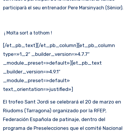
participarà el seu entrenador Pere Marsinyach (Sènior).
¡ Molta sort a tothom !
[/et_pb_text][/et_pb_column][et_pb_column
type=»1_2″ _builder_version=»4.7.7″
_module_preset=»default»][et_pb_text
_builder_version=»4.9.1″
_module_preset=»default»
text_orientation=»justified»]
El trofeo Sant Jordi se celebrará el 20 de marzo en
Riudoms (Tarragona) organizado por la RFEP,
Federación Española de patinaje, dentro del
programa de Preselecciones que el comité Nacional