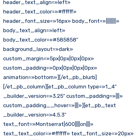
header_text_align=»left»
header_text_color=»#ffffff»
header_font_size=»16px» body_font=»||||||||»
body_text_align=»left»
body_text_color=»#585858″
background_layout=»dark»
custom_margin=»5px|0px|0px|0px»
custom_padding=»0px|0px|0px|0px»
animation=»bottom»][/et_pb_blurb]
[/et_pb_column][et_pb_column type=»1_4″
_builder_version=»3.25″ custom_padding=»|||»
custom_padding__hover=»|||»][et_pb_text
_builder_version=»4.5.3″
text_font=»Montserrat|600||||on|||»
text_text_color=»#ffffff» text_font_size=»20px»