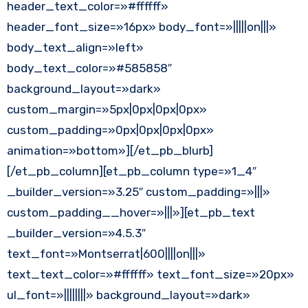
header_text_color=»#ffffff»
header_font_size=»16px» body_font=»|||||on|||»
body_text_align=»left»
body_text_color=»#585858″
background_layout=»dark»
custom_margin=»5px|0px|0px|0px»
custom_padding=»0px|0px|0px|0px»
animation=»bottom»][/et_pb_blurb]
[/et_pb_column][et_pb_column type=»1_4″
_builder_version=»3.25″ custom_padding=»|||»
custom_padding__hover=»|||»][et_pb_text
_builder_version=»4.5.3″
text_font=»Montserrat|600||||on|||»
text_text_color=»#ffffff» text_font_size=»20px»
ul_font=»||||||||» background_layout=»dark»