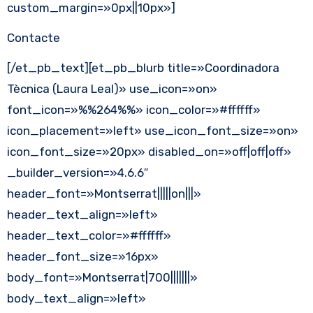
custom_margin=»0px||10px»]
Contacte
[/et_pb_text][et_pb_blurb title=»Coordinadora
Tècnica (Laura Leal)» use_icon=»on»
font_icon=»%%264%%» icon_color=»#ffffff»
icon_placement=»left» use_icon_font_size=»on»
icon_font_size=»20px» disabled_on=»off|off|off»
_builder_version=»4.6.6″
header_font=»Montserrat|||||on|||»
header_text_align=»left»
header_text_color=»#ffffff»
header_font_size=»16px»
body_font=»Montserrat|700|||||||»
body_text_align=»left»