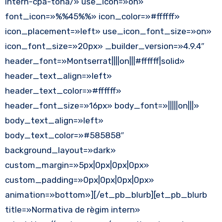
intern-cpa-tona/» use_icon=»on»
font_icon=»%%45%%» icon_color=»#ffffff»
icon_placement=»left» use_icon_font_size=»on»
icon_font_size=»20px» _builder_version=»4.9.4″
header_font=»Montserrat||||on|||#ffffff|solid»
header_text_align=»left»
header_text_color=»#ffffff»
header_font_size=»16px» body_font=»|||||on|||»
body_text_align=»left»
body_text_color=»#585858″
background_layout=»dark»
custom_margin=»5px|0px|0px|0px»
custom_padding=»0px|0px|0px|0px»
animation=»bottom»][/et_pb_blurb][et_pb_blurb
title=»Normativa de règim intern»