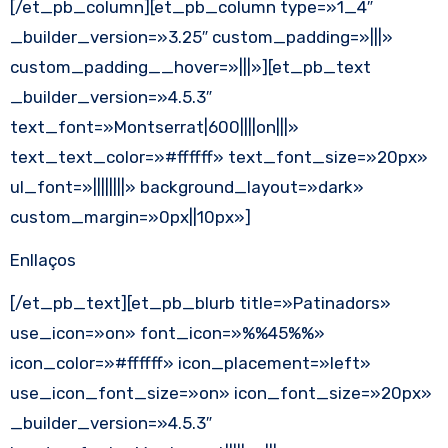
[/et_pb_column][et_pb_column type=»1_4″
_builder_version=»3.25″ custom_padding=»|||»
custom_padding__hover=»|||»][et_pb_text
_builder_version=»4.5.3″
text_font=»Montserrat|600||||on|||»
text_text_color=»#ffffff» text_font_size=»20px»
ul_font=»||||||||» background_layout=»dark»
custom_margin=»0px||10px»]
Enllaços
[/et_pb_text][et_pb_blurb title=»Patinadors»
use_icon=»on» font_icon=»%%45%%»
icon_color=»#ffffff» icon_placement=»left»
use_icon_font_size=»on» icon_font_size=»20px»
_builder_version=»4.5.3″