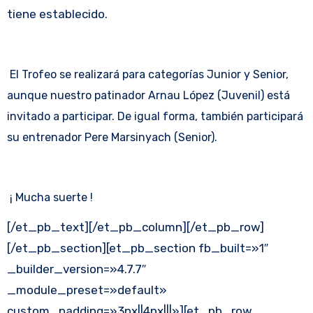
tiene establecido.
El Trofeo se realizará para categorías Junior y Senior,
aunque nuestro patinador Arnau López (Juvenil) está
invitado a participar. De igual forma, también participará
su entrenador Pere Marsinyach (Senior).
¡ Mucha suerte !
[/et_pb_text][/et_pb_column][/et_pb_row]
[/et_pb_section][et_pb_section fb_built=»1″
_builder_version=»4.7.7″
_module_preset=»default»
custom_padding=»3px||4px|||»][et_pb_row