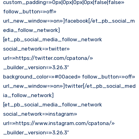
custom_padding=»0px|0px|0px|0px|false|false»
follow_button=»off»
url_new_window=»on»]facebook[/et_pb_social_m
edia_follow_network]
[et_pb_social_media_follow_network
social_network=»twitter»
url=»https://twitter.com/cpatona/»
_builder_version=»3.26.3″
background_color=»#00aced» follow_button=»off»
url_new_window=»on»]twitter[/et_pb_social_med
ia_follow_network]
[et_pb_social_media_follow_network
social_network=»instagram»
url=»https://www.instagram.com/cpatona/»
_builder_version=»3.26.3″