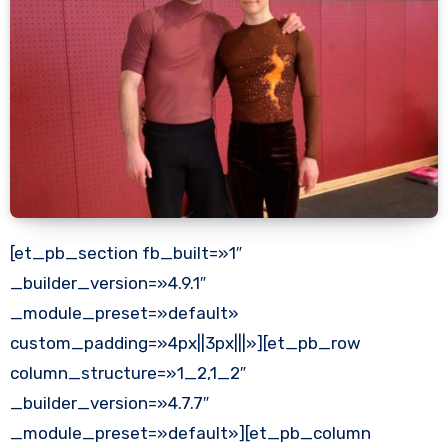
[et_pb_section fb_built=»1″
_builder_version=»4.9.1″
_module_preset=»default»
custom_padding=»4px||3px|||»][et_pb_row
column_structure=»1_2,1_2″
_builder_version=»4.7.7″
_module_preset=»default»][et_pb_column