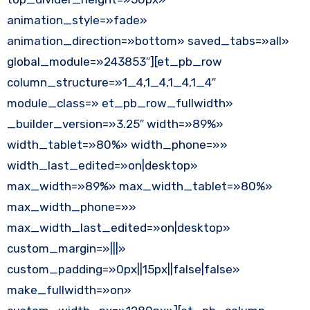
animation_style=»fade»
animation_direction=»bottom» saved_tabs=»all»
global_module=»243853″][et_pb_row
column_structure=»1_4,1_4,1_4,1_4″
module_class=» et_pb_row_fullwidth»
_builder_version=»3.25″ width=»89%»
width_tablet=»80%» width_phone=»»
width_last_edited=»on|desktop»
max_width=»89%» max_width_tablet=»80%»
max_width_phone=»»
max_width_last_edited=»on|desktop»
custom_margin=»|||»
custom_padding=»0px||15px||false|false»
make_fullwidth=»on»