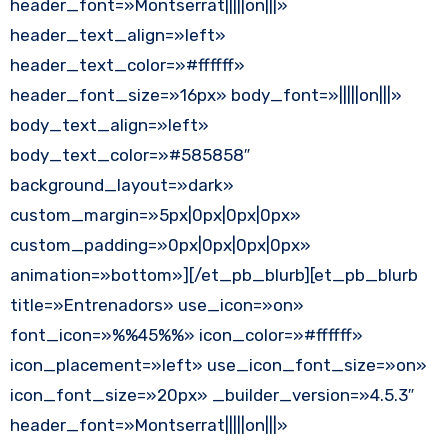
header_font=»Montserrat|||||on|||»
header_text_align=»left»
header_text_color=»#ffffff»
header_font_size=»16px» body_font=»|||||on|||»
body_text_align=»left»
body_text_color=»#585858″
background_layout=»dark»
custom_margin=»5px|0px|0px|0px»
custom_padding=»0px|0px|0px|0px»
animation=»bottom»][/et_pb_blurb][et_pb_blurb
title=»Entrenadors» use_icon=»on»
font_icon=»%%45%%» icon_color=»#ffffff»
icon_placement=»left» use_icon_font_size=»on»
icon_font_size=»20px» _builder_version=»4.5.3″
header_font=»Montserrat|||||on|||»