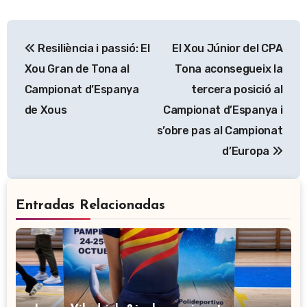
Navegación
Resiliència i passió: El
El Xou Júnior del CPA
de
Xou Gran de Tona al
Tona aconsegueix la
entradas
Campionat d’Espanya
tercera posició al
de Xous
Campionat d’Espanya i
s’obre pas al Campionat
d’Europa
Entradas Relacionadas