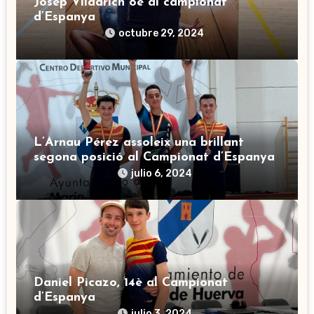
Josep Viladrich 8è al campionat
d’Espanya
octubre 29, 2024
L’Arnau Pérez assoleix una brillant
segona posició al Campionat d’Espanya
julio 6, 2024
Daniel Picazo, 14è al Campionat
d’Espanya
julio 3, 2024