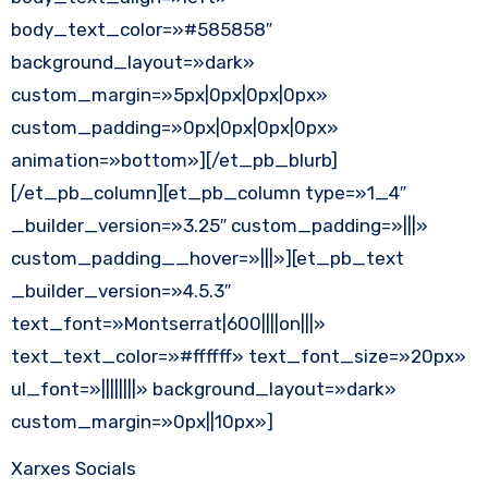
body_text_color=»#585858″
background_layout=»dark»
custom_margin=»5px|0px|0px|0px»
custom_padding=»0px|0px|0px|0px»
animation=»bottom»][/et_pb_blurb]
[/et_pb_column][et_pb_column type=»1_4″
_builder_version=»3.25″ custom_padding=»|||»
custom_padding__hover=»|||»][et_pb_text
_builder_version=»4.5.3″
text_font=»Montserrat|600||||on|||»
text_text_color=»#ffffff» text_font_size=»20px»
ul_font=»||||||||» background_layout=»dark»
custom_margin=»0px||10px»]
Xarxes Socials