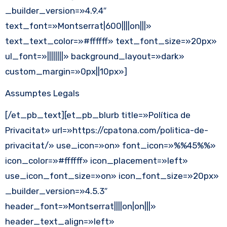
_builder_version=»4.9.4″
text_font=»Montserrat|600||||on|||»
text_text_color=»#ffffff» text_font_size=»20px»
ul_font=»||||||||» background_layout=»dark»
custom_margin=»0px||10px»]
Assumptes Legals
[/et_pb_text][et_pb_blurb title=»Política de
Privacitat» url=»https://cpatona.com/politica-de-
privacitat/» use_icon=»on» font_icon=»%%45%%»
icon_color=»#ffffff» icon_placement=»left»
use_icon_font_size=»on» icon_font_size=»20px»
_builder_version=»4.5.3″
header_font=»Montserrat||||on|on|||»
header_text_align=»left»