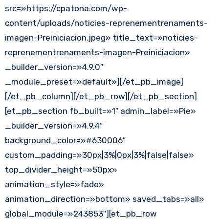
src=»https://cpatona.com/wp-
content/uploads/noticies-reprenementrenaments-
imagen-Preiniciacion.jpeg» title_text=»noticies-
reprenementrenaments-imagen-Preiniciacion»
_builder_version=»4.9.0″
_module_preset=»default»][/et_pb_image]
[/et_pb_column][/et_pb_row][/et_pb_section]
[et_pb_section fb_built=»1″ admin_label=»Pie»
_builder_version=»4.9.4″
background_color=»#630006″
custom_padding=»30px|3%|0px|3%|false|false»
top_divider_height=»50px»
animation_style=»fade»
animation_direction=»bottom» saved_tabs=»all»
global_module=»243853″][et_pb_row