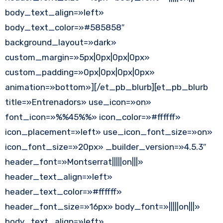
body_text_align=»left»
body_text_color=»#585858″
background_layout=»dark»
custom_margin=»5px|0px|0px|0px»
custom_padding=»0px|0px|0px|0px»
animation=»bottom»][/et_pb_blurb][et_pb_blurb
title=»Entrenadors» use_icon=»on»
font_icon=»%%45%%» icon_color=»#ffffff»
icon_placement=»left» use_icon_font_size=»on»
icon_font_size=»20px» _builder_version=»4.5.3″
header_font=»Montserrat|||||on|||»
header_text_align=»left»
header_text_color=»#ffffff»
header_font_size=»16px» body_font=»|||||on|||»
body_text_align=»left»