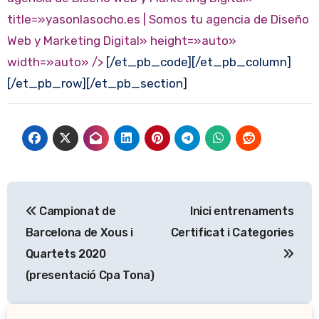
title=»yasonlasocho.es | Somos tu agencia de Diseño
Web y Marketing Digital»
height=»auto»
width=»auto» />
[/et_pb_code][/et_pb_column]
[/et_pb_row][/et_pb_section]
Navegación
Campionat de
Inici entrenaments
de
Barcelona de Xous i
Certificat i Categories
entradas
Quartets 2020
(presentació Cpa Tona)