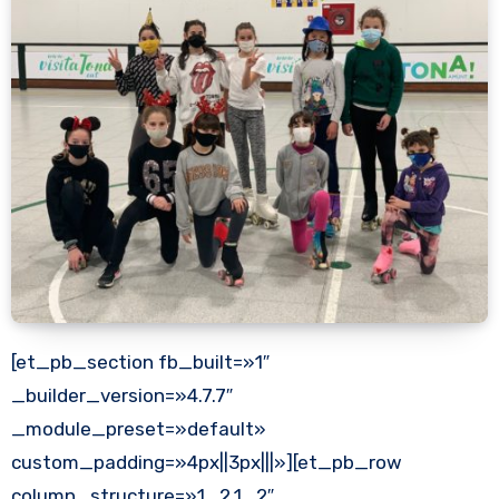
[et_pb_section fb_built=»1″
_builder_version=»4.7.7″
_module_preset=»default»
custom_padding=»4px||3px|||»][et_pb_row
column_structure=»1_2,1_2″