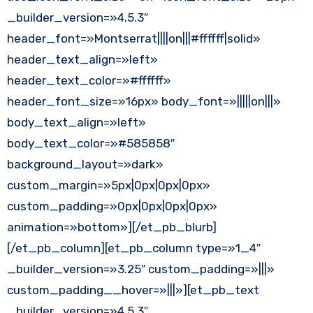
_builder_version=»4.5.3″
header_font=»Montserrat||||on|||#ffffff|solid»
header_text_align=»left»
header_text_color=»#ffffff»
header_font_size=»16px» body_font=»|||||on|||»
body_text_align=»left»
body_text_color=»#585858″
background_layout=»dark»
custom_margin=»5px|0px|0px|0px»
custom_padding=»0px|0px|0px|0px»
animation=»bottom»][/et_pb_blurb]
[/et_pb_column][et_pb_column type=»1_4″
_builder_version=»3.25″ custom_padding=»|||»
custom_padding__hover=»|||»][et_pb_text
_builder_version=»4.5.3″