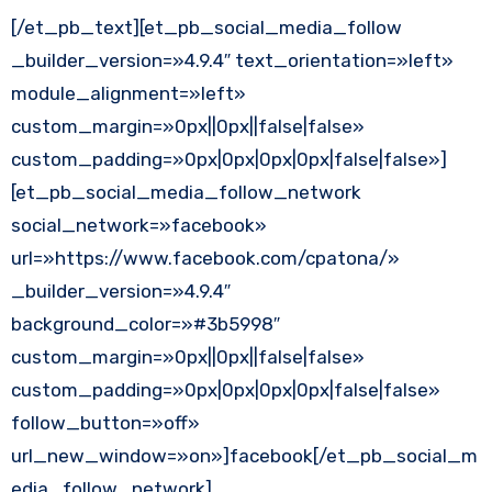
[/et_pb_text][et_pb_social_media_follow
_builder_version=»4.9.4″ text_orientation=»left»
module_alignment=»left»
custom_margin=»0px||0px||false|false»
custom_padding=»0px|0px|0px|0px|false|false»]
[et_pb_social_media_follow_network
social_network=»facebook»
url=»https://www.facebook.com/cpatona/»
_builder_version=»4.9.4″
background_color=»#3b5998″
custom_margin=»0px||0px||false|false»
custom_padding=»0px|0px|0px|0px|false|false»
follow_button=»off»
url_new_window=»on»]facebook[/et_pb_social_m
edia_follow_network]