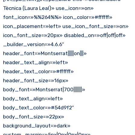
Tècnica (Laura Leal)» use_icon=»on»
font_icon=»%%264%%» icon_color=»#ffffff»
icon_placement=»left» use_icon_font_size=»on»
icon_font_size=»20px» disabled_on=»off|off|off»
_builder_version=»4.6.6″
header_font=»Montserrat|||||on|||»
header_text_align=»left»
header_text_color=»#ffffff»
header_font_size=»16px»
body_font=»Montserrat|700|||||||»
body_text_align=»left»
body_text_color=»#54d9f2″
body_font_size=»22px»
background_layout=»dark»
custom_margin=»5px|0px|0px|0px»