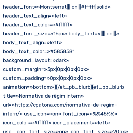
header_font=»Montserrat||||on|||#ffffff|solid»
header_text_align=»left»
header_text_color=»#ffffff»
header_font_size=»16px» body_font=»|||||on|||»
body_text_align=»left»
body_text_color=»#585858″
background_layout=»dark»
custom_margin=»5px|0px|0px|0px»
custom_padding=»0px|0px|0px|0px»
animation=»bottom»][/et_pb_blurb][et_pb_blurb
title=»Normativa de règim intern»
url=»https://cpatona.com/normativa-de-regim-
intern/» use_icon=»on» font_icon=»%%45%%»
icon_color=»#ffffff» icon_placement=»left»
use_icon_font_size=»on» icon_font_size=»20px»