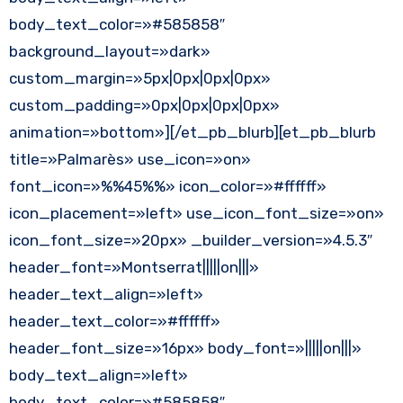
body_text_color=»#585858″
background_layout=»dark»
custom_margin=»5px|0px|0px|0px»
custom_padding=»0px|0px|0px|0px»
animation=»bottom»][/et_pb_blurb][et_pb_blurb
title=»Palmarès» use_icon=»on»
font_icon=»%%45%%» icon_color=»#ffffff»
icon_placement=»left» use_icon_font_size=»on»
icon_font_size=»20px» _builder_version=»4.5.3″
header_font=»Montserrat|||||on|||»
header_text_align=»left»
header_text_color=»#ffffff»
header_font_size=»16px» body_font=»|||||on|||»
body_text_align=»left»
body_text_color=»#585858″