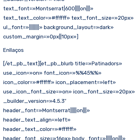
text_font=»Montserrat|600||||on|||»
text_text_color=»#ffffff» text_font_size=»20px»
ul_font=»||||||||» background_layout=»dark»
custom_margin=»0px||10px»]
Enllaços
[/et_pb_text][et_pb_blurb title=»Patinadors»
use_icon=»on» font_icon=»%%45%%»
icon_color=»#ffffff» icon_placement=»left»
use_icon_font_size=»on» icon_font_size=»20px»
_builder_version=»4.5.3″
header_font=»Montserrat|||||on|||»
header_text_align=»left»
header_text_color=»#ffffff»
header_font_size=»16px» body_font=»|||||on|||»