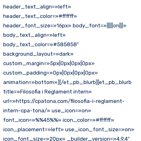
header_text_align=»left»
header_text_color=»#ffffff»
header_font_size=»16px» body_font=»|||||on|||»
body_text_align=»left»
body_text_color=»#585858″
background_layout=»dark»
custom_margin=»5px|0px|0px|0px»
custom_padding=»0px|0px|0px|0px»
animation=»bottom»][/et_pb_blurb][et_pb_blurb
title=»Filosofia i Reglament intern»
url=»https://cpatona.com/filosofia-i-reglament-
intern-cpa-tona/» use_icon=»on»
font_icon=»%%45%%» icon_color=»#ffffff»
icon_placement=»left» use_icon_font_size=»on»
icon_font_size=»20px» _builder_version=»4.9.4″