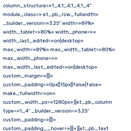
column_structure=»1_4,1_4,1_4,1_4″
module_class=» et_pb_row_fullwidth»
_builder_version=»3.25″ width=»89%»
width_tablet=»80%» width_phone=»»
width_last_edited=»on|desktop»
max_width=»89%» max_width_tablet=»80%»
max_width_phone=»»
max_width_last_edited=»on|desktop»
custom_margin=»|||»
custom_padding=»0px||15px||false|false»
make_fullwidth=»on»
custom_width_px=»1280px»][et_pb_column
type=»1_4″ _builder_version=»3.25″
custom_padding=»|||»
custom_padding__hover=»|||»][et_pb_text