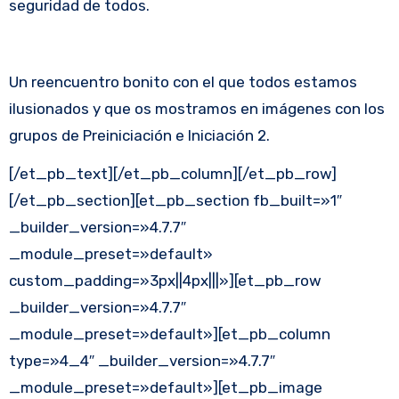
seguridad de todos.
Un reencuentro bonito con el que todos estamos
ilusionados y que os mostramos en imágenes con los
grupos de Preiniciación e Iniciación 2.
[/et_pb_text][/et_pb_column][/et_pb_row]
[/et_pb_section][et_pb_section fb_built=»1″
_builder_version=»4.7.7″
_module_preset=»default»
custom_padding=»3px||4px|||»][et_pb_row
_builder_version=»4.7.7″
_module_preset=»default»][et_pb_column
type=»4_4″ _builder_version=»4.7.7″
_module_preset=»default»][et_pb_image