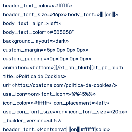
header_text_color=»#ffffff»
header_font_size=»16px» body_font=»|||||on|||»
body_text_align=»left»
body_text_color=»#585858″
background_layout=»dark»
custom_margin=»5px|0px|0px|0px»
custom_padding=»0px|0px|0px|0px»
animation=»bottom»][/et_pb_blurb][et_pb_blurb
title=»Política de Cookies»
url=»https://cpatona.com/politica-de-cookies/»
use_icon=»on» font_icon=»%%45%%»
icon_color=»#ffffff» icon_placement=»left»
use_icon_font_size=»on» icon_font_size=»20px»
_builder_version=»4.5.3″
header_font=»Montserrat||||on|||#ffffff|solid»