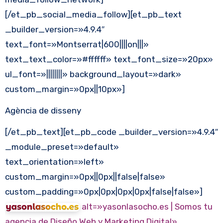
[/et_pb_social_media_follow][et_pb_text
_builder_version=»4.9.4″
text_font=»Montserrat|600||||on|||»
text_text_color=»#ffffff» text_font_size=»20px»
ul_font=»||||||||» background_layout=»dark»
custom_margin=»0px||10px»]
Agència de disseny
[/et_pb_text][et_pb_code _builder_version=»4.9.4″
_module_preset=»default»
text_orientation=»left»
custom_margin=»0px||0px||false|false»
custom_padding=»0px|0px|0px|0px|false|false»]
alt=»yasonlasocho.es | Somos tu
agencia de Diseño Web y Marketing Digital»