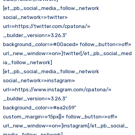
[et_pb_social_media_follow_network
social_network=»twitter»
url=»https://twitter.com/cpatona/»
_builder_version=»3.26.3″
background_color=»#00aced» follow_button=»off»
url_new_window=»on»]twitter[/et_pb_social_med
ia_follow_network]
[et_pb_social_media_follow_network
social_network=»instagram»
url=»https://www.instagram.com/cpatona/»
_builder_version=»3.26.3″
background_color=»#ea2c59″
custom_margin=»15px||» follow_button=»off»
url_new_window=»on»]instagram[/et_pb_social_
media_follow_network]