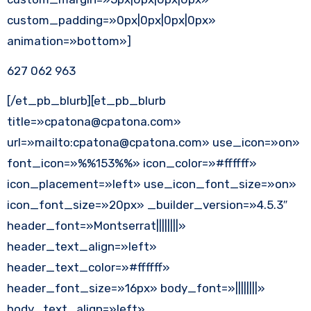
custom_padding=»0px|0px|0px|0px»
animation=»bottom»]
627 062 963
[/et_pb_blurb][et_pb_blurb
title=»cpatona@cpatona.com»
url=»mailto:cpatona@cpatona.com» use_icon=»on»
font_icon=»%%153%%» icon_color=»#ffffff»
icon_placement=»left» use_icon_font_size=»on»
icon_font_size=»20px» _builder_version=»4.5.3″
header_font=»Montserrat||||||||»
header_text_align=»left»
header_text_color=»#ffffff»
header_font_size=»16px» body_font=»||||||||»
body_text_align=»left»