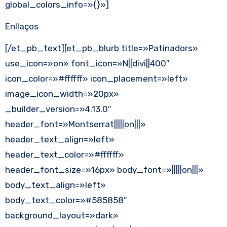
global_colors_info=»{}»]
Enllaços
[/et_pb_text][et_pb_blurb title=»Patinadors»
use_icon=»on» font_icon=»N||divi||400″
icon_color=»#ffffff» icon_placement=»left»
image_icon_width=»20px»
_builder_version=»4.13.0″
header_font=»Montserrat|||||on|||»
header_text_align=»left»
header_text_color=»#ffffff»
header_font_size=»16px» body_font=»|||||on|||»
body_text_align=»left»
body_text_color=»#585858″
background_layout=»dark»