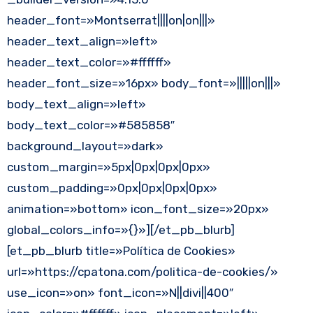
header_font=»Montserrat||||on|on|||»
header_text_align=»left»
header_text_color=»#ffffff»
header_font_size=»16px» body_font=»|||||on|||»
body_text_align=»left»
body_text_color=»#585858″
background_layout=»dark»
custom_margin=»5px|0px|0px|0px»
custom_padding=»0px|0px|0px|0px»
animation=»bottom» icon_font_size=»20px»
global_colors_info=»{}»][/et_pb_blurb]
[et_pb_blurb title=»Política de Cookies»
url=»https://cpatona.com/politica-de-cookies/»
use_icon=»on» font_icon=»N||divi||400″