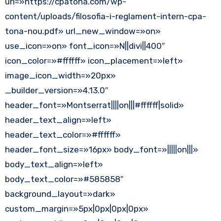
url=»https://cpatona.com/wp-
content/uploads/filosofia-i-reglament-intern-cpa-
tona-nou.pdf» url_new_window=»on»
use_icon=»on» font_icon=»N||divi||400″
icon_color=»#ffffff» icon_placement=»left»
image_icon_width=»20px»
_builder_version=»4.13.0″
header_font=»Montserrat||||on|||#ffffff|solid»
header_text_align=»left»
header_text_color=»#ffffff»
header_font_size=»16px» body_font=»|||||on|||»
body_text_align=»left»
body_text_color=»#585858″
background_layout=»dark»
custom_margin=»5px|0px|0px|0px»