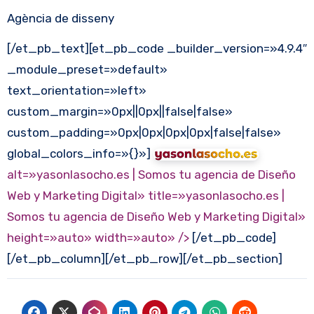
Agència de disseny
[/et_pb_text][et_pb_code _builder_version=»4.9.4″
_module_preset=»default»
text_orientation=»left»
custom_margin=»0px||0px||false|false»
custom_padding=»0px|0px|0px|0px|false|false»
global_colors_info=»{}»]
alt=»yasonlasocho.es | Somos tu agencia de Diseño
Web y Marketing Digital»
title=»yasonlasocho.es |
Somos tu agencia de Diseño Web y Marketing Digital»
height=»auto» width=»auto» />
[/et_pb_code]
[/et_pb_column][/et_pb_row][/et_pb_section]