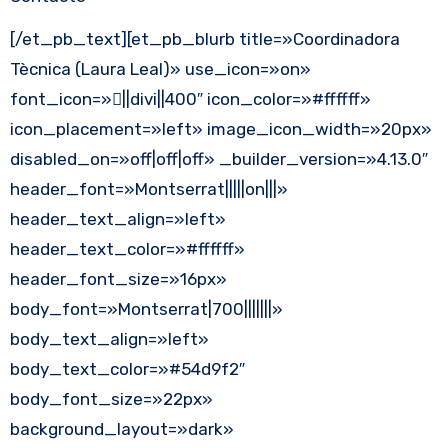
[/et_pb_text][et_pb_blurb title=»Coordinadora
Tècnica (Laura Leal)» use_icon=»on»
font_icon=»||divi||400″ icon_color=»#ffffff»
icon_placement=»left» image_icon_width=»20px»
disabled_on=»off|off|off» _builder_version=»4.13.0″
header_font=»Montserrat|||||on|||»
header_text_align=»left»
header_text_color=»#ffffff»
header_font_size=»16px»
body_font=»Montserrat|700|||||||»
body_text_align=»left»
body_text_color=»#54d9f2″
body_font_size=»22px»
background_layout=»dark»