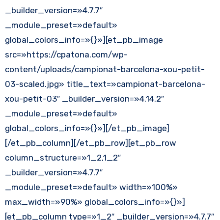
_builder_version=»4.7.7″
_module_preset=»default»
global_colors_info=»{}»][et_pb_image
src=»https://cpatona.com/wp-
content/uploads/campionat-barcelona-xou-petit-
03-scaled.jpg» title_text=»campionat-barcelona-
xou-petit-03″ _builder_version=»4.14.2″
_module_preset=»default»
global_colors_info=»{}»][/et_pb_image]
[/et_pb_column][/et_pb_row][et_pb_row
column_structure=»1_2,1_2″
_builder_version=»4.7.7″
_module_preset=»default» width=»100%»
max_width=»90%» global_colors_info=»{}»]
[et_pb_column type=»1_2″ _builder_version=»4.7.7″