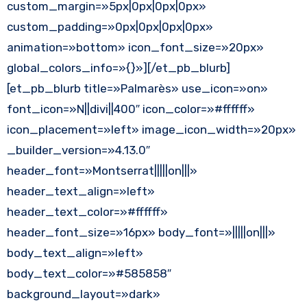
custom_margin=»5px|0px|0px|0px»
custom_padding=»0px|0px|0px|0px»
animation=»bottom» icon_font_size=»20px»
global_colors_info=»{}»][/et_pb_blurb]
[et_pb_blurb title=»Palmarès» use_icon=»on»
font_icon=»N||divi||400″ icon_color=»#ffffff»
icon_placement=»left» image_icon_width=»20px»
_builder_version=»4.13.0″
header_font=»Montserrat|||||on|||»
header_text_align=»left»
header_text_color=»#ffffff»
header_font_size=»16px» body_font=»|||||on|||»
body_text_align=»left»
body_text_color=»#585858″
background_layout=»dark»