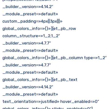
_builder_version=»4.14.2″
_module_preset=»default»
custom_padding=»4px||3px|||»
global_colors_info=»{}»][et_pb_row
column_structure=»1_2,1_2″
_builder_version=»4.7.7″
_module_preset=»default»
global_colors_info=»{}»][et_pb_column type=»1_2″
_builder_version=»4.7.7″
_module_preset=»default»
global_colors_info=»{}»][et_pb_text
_builder_version=»4.14.2″
_module_preset=»default»
text_orientation=»justified» hover_enabled=»0″
global_colors_info=»{}» sticky_enabled=»0″]