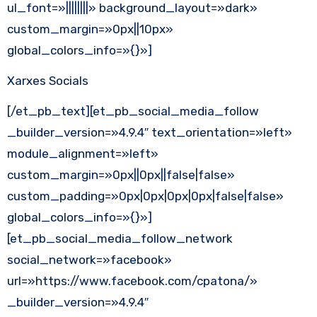
ul_font=»||||||||» background_layout=»dark»
custom_margin=»0px||10px»
global_colors_info=»{}»]
Xarxes Socials
[/et_pb_text][et_pb_social_media_follow
_builder_version=»4.9.4″ text_orientation=»left»
module_alignment=»left»
custom_margin=»0px||0px||false|false»
custom_padding=»0px|0px|0px|0px|false|false»
global_colors_info=»{}»]
[et_pb_social_media_follow_network
social_network=»facebook»
url=»https://www.facebook.com/cpatona/»
_builder_version=»4.9.4″