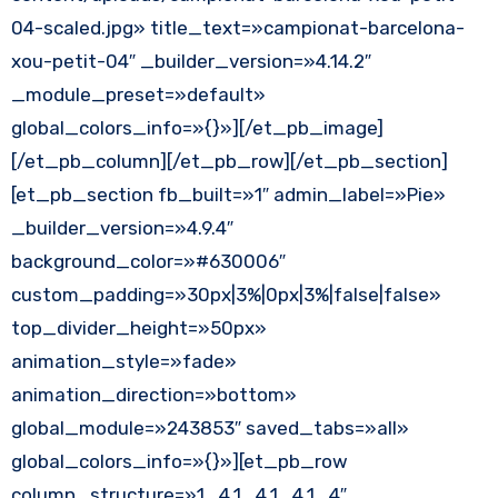
04-scaled.jpg» title_text=»campionat-barcelona-
xou-petit-04″ _builder_version=»4.14.2″
_module_preset=»default»
global_colors_info=»{}»][/et_pb_image]
[/et_pb_column][/et_pb_row][/et_pb_section]
[et_pb_section fb_built=»1″ admin_label=»Pie»
_builder_version=»4.9.4″
background_color=»#630006″
custom_padding=»30px|3%|0px|3%|false|false»
top_divider_height=»50px»
animation_style=»fade»
animation_direction=»bottom»
global_module=»243853″ saved_tabs=»all»
global_colors_info=»{}»][et_pb_row
column_structure=»1_4,1_4,1_4,1_4″