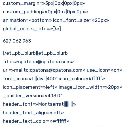
custom_margin=»5px|0px|0px|0px»
custom_padding=»0px|0px|0px|0px»
animation=»bottom» icon_font_size=»20px»
global_colors_info=»{}»]
627 062 963
[/et_pb_blurb][et_pb_blurb
title=»cpatona@cpatona.com»
url=»mailto:cpatona@cpatona.com» use_icon=»on»
font_icon=»||divi||400″ icon_color=»#ffffff»
icon_placement=»left» image_icon_width=»20px»
_builder_version=»4.13.0″
header_font=»Montserrat||||||||»
header_text_align=»left»
header_text_color=»#ffffff»