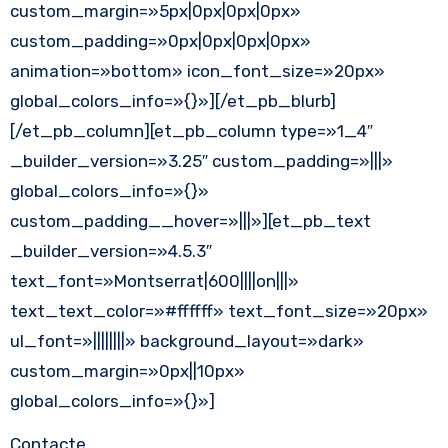
custom_margin=»5px|0px|0px|0px»
custom_padding=»0px|0px|0px|0px»
animation=»bottom» icon_font_size=»20px»
global_colors_info=»{}»][/et_pb_blurb]
[/et_pb_column][et_pb_column type=»1_4″
_builder_version=»3.25″ custom_padding=»|||»
global_colors_info=»{}»
custom_padding__hover=»|||»][et_pb_text
_builder_version=»4.5.3″
text_font=»Montserrat|600||||on|||»
text_text_color=»#ffffff» text_font_size=»20px»
ul_font=»||||||||» background_layout=»dark»
custom_margin=»0px||10px»
global_colors_info=»{}»]
Contacte