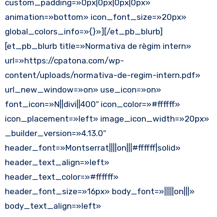
custom_padding=»0px|0px|0px|0px»
animation=»bottom» icon_font_size=»20px»
global_colors_info=»{}»][/et_pb_blurb]
[et_pb_blurb title=»Normativa de règim intern»
url=»https://cpatona.com/wp-
content/uploads/normativa-de-regim-intern.pdf»
url_new_window=»on» use_icon=»on»
font_icon=»N||divi||400″ icon_color=»#ffffff»
icon_placement=»left» image_icon_width=»20px»
_builder_version=»4.13.0″
header_font=»Montserrat||||on|||#ffffff|solid»
header_text_align=»left»
header_text_color=»#ffffff»
header_font_size=»16px» body_font=»|||||on|||»
body_text_align=»left»