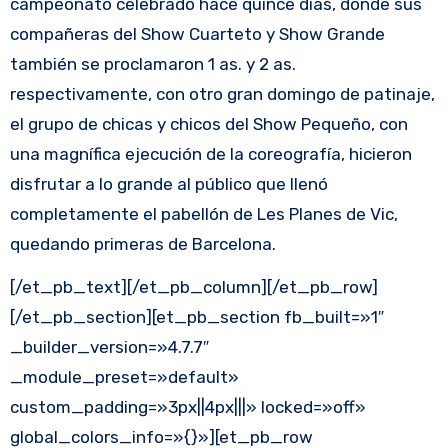
campeonato celebrado hace quince días, donde sus
compañeras del Show Cuarteto y Show Grande
también se proclamaron
1 as
. y
2 as
.
respectivamente, con otro gran domingo de patinaje,
el grupo de chicas y chicos del Show Pequeño, con
una magnífica ejecución de la coreografía, hicieron
disfrutar a lo grande al público que llenó
completamente el pabellón de Les Planes de Vic,
quedando primeras de Barcelona.
[/et_pb_text][/et_pb_column][/et_pb_row]
[/et_pb_section][et_pb_section fb_built=»1″
_builder_version=»4.7.7″
_module_preset=»default»
custom_padding=»3px||4px|||» locked=»off»
global_colors_info=»{}»][et_pb_row