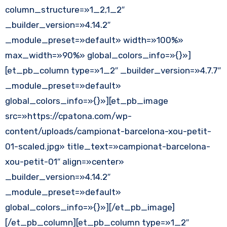
column_structure=»1_2,1_2″
_builder_version=»4.14.2″
_module_preset=»default» width=»100%»
max_width=»90%» global_colors_info=»{}»]
[et_pb_column type=»1_2″ _builder_version=»4.7.7″
_module_preset=»default»
global_colors_info=»{}»][et_pb_image
src=»https://cpatona.com/wp-
content/uploads/campionat-barcelona-xou-petit-
01-scaled.jpg» title_text=»campionat-barcelona-
xou-petit-01″ align=»center»
_builder_version=»4.14.2″
_module_preset=»default»
global_colors_info=»{}»][/et_pb_image]
[/et_pb_column][et_pb_column type=»1_2″