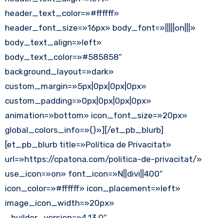
header_text_color=»#ffffff»
header_font_size=»16px» body_font=»|||||on|||»
body_text_align=»left»
body_text_color=»#585858″
background_layout=»dark»
custom_margin=»5px|0px|0px|0px»
custom_padding=»0px|0px|0px|0px»
animation=»bottom» icon_font_size=»20px»
global_colors_info=»{}»][/et_pb_blurb]
[et_pb_blurb title=»Política de Privacitat»
url=»https://cpatona.com/politica-de-privacitat/»
use_icon=»on» font_icon=»N||divi||400″
icon_color=»#ffffff» icon_placement=»left»
image_icon_width=»20px»
_builder_version=»4.13.0″