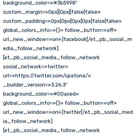
background_color=»#3b5998″
custom_margin=»0px||0px||false|false»
custom_padding=»0px|0px|0px|0px|false|false»
global_colors_info=»{}» follow_button=»off»
url_new_window=»on»]facebook[/et_pb_social_m
edia_follow_network]
[et_pb_social_media_follow_network
social_network=»twitter»
url=»https://twitter.com/cpatona/»
_builder_version=»3.26.3″
background_color=»#00aced»
global_colors_info=»{}» follow_button=»off»
url_new_window=»on»]twitter[/et_pb_social_med
ia_follow_network]
[et_pb_social_media_follow_network