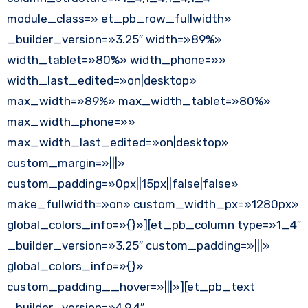
module_class=» et_pb_row_fullwidth»
_builder_version=»3.25″ width=»89%»
width_tablet=»80%» width_phone=»»
width_last_edited=»on|desktop»
max_width=»89%» max_width_tablet=»80%»
max_width_phone=»»
max_width_last_edited=»on|desktop»
custom_margin=»|||»
custom_padding=»0px||15px||false|false»
make_fullwidth=»on» custom_width_px=»1280px»
global_colors_info=»{}»][et_pb_column type=»1_4″
_builder_version=»3.25″ custom_padding=»|||»
global_colors_info=»{}»
custom_padding__hover=»|||»][et_pb_text
_builder_version=»4.9.4″