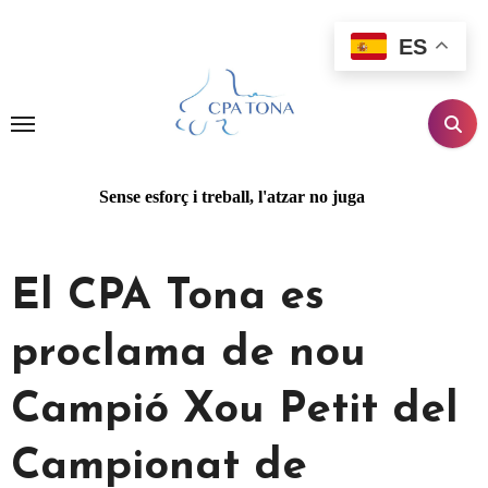
Ir
al
ES
contenido
Sense esforç i treball, l'atzar no juga
El CPA Tona es
proclama de nou
Campió Xou Petit del
Campionat de