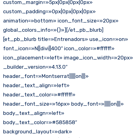
custom_margin=»5px|0px|0px|0px»
custom_padding=»0px|0px|0px|0px»
animation=»bottom» icon_font_size=»20px»
global_colors_info=»{}»][/et_pb_blurb]
[et_pb_blurb title=»Entrenadors» use_icon=»on»
font_icon=»N||divi||400″ icon_color=»#ffffff»
icon_placement=»left» image_icon_width=»20px»
_builder_version=»4.13.0″
header_font=»Montserrat|||||on|||»
header_text_align=»left»
header_text_color=»#ffffff»
header_font_size=»16px» body_font=»|||||on|||»
body_text_align=»left»
body_text_color=»#585858″
background_layout=»dark»