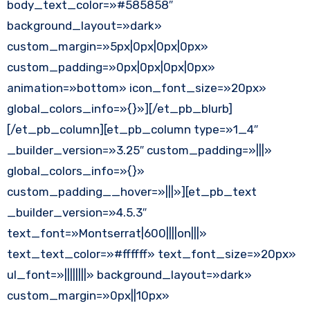
body_text_color=»#585858″
background_layout=»dark»
custom_margin=»5px|0px|0px|0px»
custom_padding=»0px|0px|0px|0px»
animation=»bottom» icon_font_size=»20px»
global_colors_info=»{}»][/et_pb_blurb]
[/et_pb_column][et_pb_column type=»1_4″
_builder_version=»3.25″ custom_padding=»|||»
global_colors_info=»{}»
custom_padding__hover=»|||»][et_pb_text
_builder_version=»4.5.3″
text_font=»Montserrat|600||||on|||»
text_text_color=»#ffffff» text_font_size=»20px»
ul_font=»||||||||» background_layout=»dark»
custom_margin=»0px||10px»