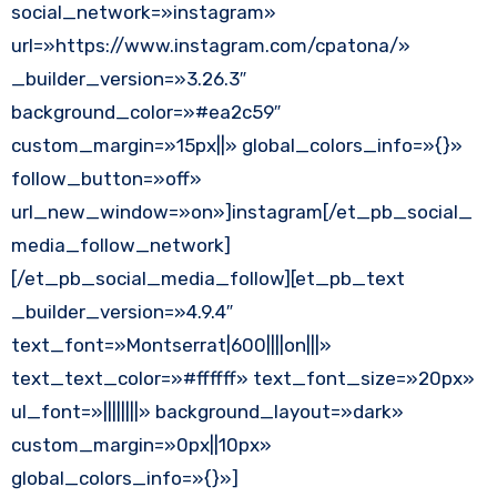
social_network=»instagram»
url=»https://www.instagram.com/cpatona/»
_builder_version=»3.26.3″
background_color=»#ea2c59″
custom_margin=»15px||» global_colors_info=»{}»
follow_button=»off»
url_new_window=»on»]instagram[/et_pb_social_
media_follow_network]
[/et_pb_social_media_follow][et_pb_text
_builder_version=»4.9.4″
text_font=»Montserrat|600||||on|||»
text_text_color=»#ffffff» text_font_size=»20px»
ul_font=»||||||||» background_layout=»dark»
custom_margin=»0px||10px»
global_colors_info=»{}»]