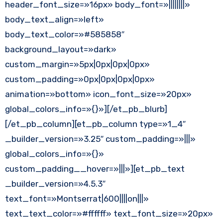
header_font_size=»16px» body_font=»||||||||»
body_text_align=»left»
body_text_color=»#585858″
background_layout=»dark»
custom_margin=»5px|0px|0px|0px»
custom_padding=»0px|0px|0px|0px»
animation=»bottom» icon_font_size=»20px»
global_colors_info=»{}»][/et_pb_blurb]
[/et_pb_column][et_pb_column type=»1_4″
_builder_version=»3.25″ custom_padding=»|||»
global_colors_info=»{}»
custom_padding__hover=»|||»][et_pb_text
_builder_version=»4.5.3″
text_font=»Montserrat|600||||on|||»
text_text_color=»#ffffff» text_font_size=»20px»