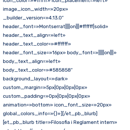
icon_color=»#ffffff» icon_placement=»left»
image_icon_width=»20px»
_builder_version=»4.13.0″
header_font=»Montserrat||||on|||#ffffff|solid»
header_text_align=»left»
header_text_color=»#ffffff»
header_font_size=»16px» body_font=»|||||on|||»
body_text_align=»left»
body_text_color=»#585858″
background_layout=»dark»
custom_margin=»5px|0px|0px|0px»
custom_padding=»0px|0px|0px|0px»
animation=»bottom» icon_font_size=»20px»
global_colors_info=»{}»][/et_pb_blurb]
[et_pb_blurb title=»Filosofia i Reglament intern»