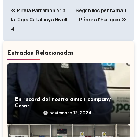
Navegación
Mireia Parramon 6ª a
Segon lloc per l’Arnau
de
la Copa Catalunya Nivell
Pérez a l’Europeu
entradas
4
Entradas Relacionadas
En record del nostre amic i company
César
noviembre 12, 2024