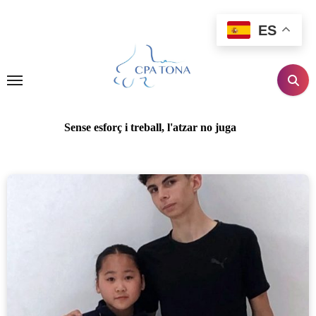
Ir
al
ES
contenido
Sense esforç i treball, l'atzar no juga