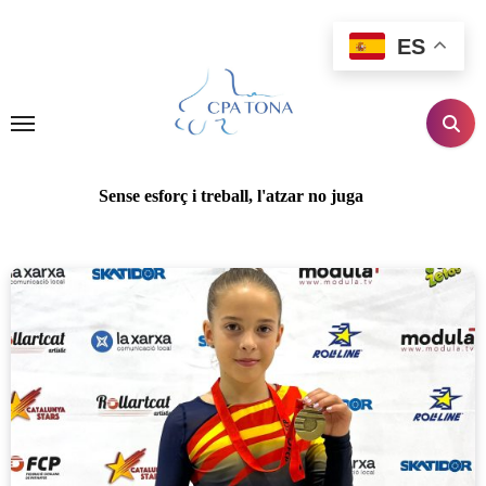
Ir
al
ES
contenido
Sense esforç i treball, l'atzar no juga