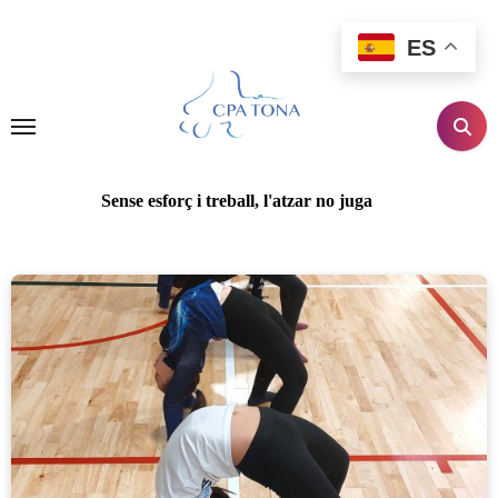
Ir
al
ES
contenido
Sense esforç i treball, l'atzar no juga