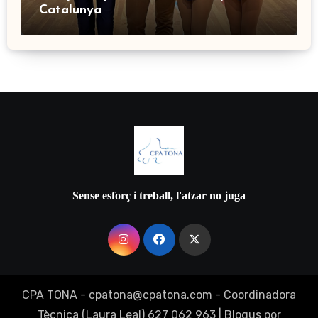
Catalunya
Sense esforç i treball, l'atzar no juga
CPA TONA - cpatona@cpatona.com - Coordinadora
Tècnica (Laura Leal) 627 062 963
|
Blogus
por